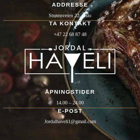
ADDRESSE
Strømsveien 22, Oslo
TA
KONTAKT
+47 22 68 87 48
ÅPNINGSTIDER
14.00 – 24.00
E-POST
Jordalhaveli1@gmail.com